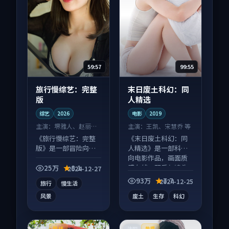
59:57
99:55
旅行慢综艺：完整
末日废土科幻：同
版
人精选
综艺
2026
电影
2019
主演：
堺雅人、赵丽颖
主演：
王凯、宋慧乔 等
等
《旅行慢综艺：完整
《末日废土科幻：同
版》是一部冒险向综
人精选》是一部科幻
艺作品，片尾彩蛋别
向电影作品，画面质
错过，字幕区常有惊
感在线，配乐与镜头
25万
8.1
2024-12-27
喜。
配合度高。
93万
7.7
2024-12-25
旅行
慢生活
风景
废土
生存
科幻
中国
法国
院线
热播