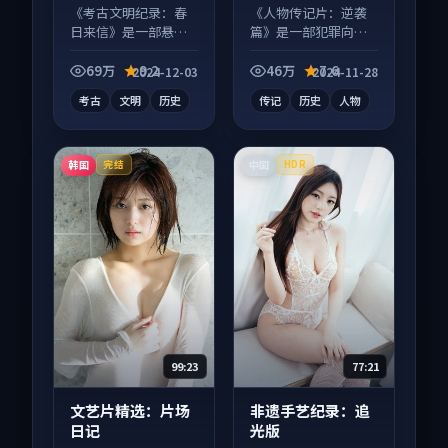
《考古文明纪录：春
《人物传记片：逆袭
日来信》是一部悬疑
篇》是一部犯罪向电
向纪录片作品，人物
影作品，人物关系层
关系层层推进，尾声
层推进，尾声常有情
69万
9.2
46万
7.6
2024-12-03
2024-11-28
常有情绪落点。
绪落点。
考古
文明
历史
传记
历史
人物
韩国
中国
完结
HDR
99:23
77:21
文艺片精选：片场
非遗手艺纪录：追
日记
光版