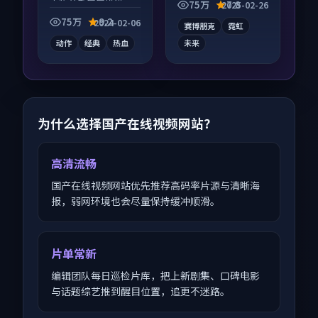
人物关系层层推进，
齐全，观感爽快不拖
75万
7.8
2025-02-26
尾声常有情绪落点。
沓。
75万
9.2
2024-02-06
赛博朋克
霓虹
动作
经典
热血
未来
为什么选择国产在线视频网站？
高清流畅
国产在线视频网站优先推荐高码率片源与清晰海
报，弱网环境也会尽量保持缓冲顺滑。
片单常新
编辑团队每日巡检片库，把上新剧集、口碑电影
与话题综艺推到醒目位置，追更不迷路。