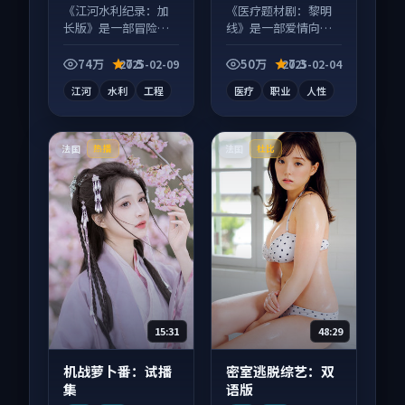
衣 等
等
《江河水利纪录：加
《医疗题材剧：黎明
长版》是一部冒险向
线》是一部爱情向电
纪录片作品，多线叙
视剧作品，以人物成
事并行，细节值得二
长为内核，情感戏份
74万
7.5
50万
7.3
2025-02-09
2025-02-04
刷回味。
扎实。
江河
水利
工程
医疗
职业
人性
法国
法国
热播
杜比
15:31
48:29
机战萝卜番：试播
密室逃脱综艺：双
集
语版