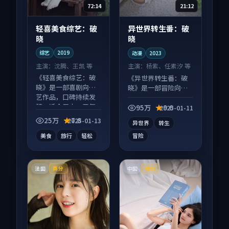
72:14
21:12
轻喜美食综艺：破
异世界转生番：破
晓
晓
综艺
2019
动漫
2023
主演：
沈腾、王凯 等
主演：
杨紫、任素汐 等
《轻喜美食综艺：破
《异世界转生番：破
晓》是一部喜剧向综
晓》是一部冒险向动
艺作品，口碑持续发
漫作品，类型元素齐
酵，适合周末一口气
全，观感爽快不拖
95万
9.0
2025-01-11
刷完。
沓。
25万
7.8
2025-01-13
异世界
转生
美食
旅行
轻松
冒险
法国
中国
高分
杜比