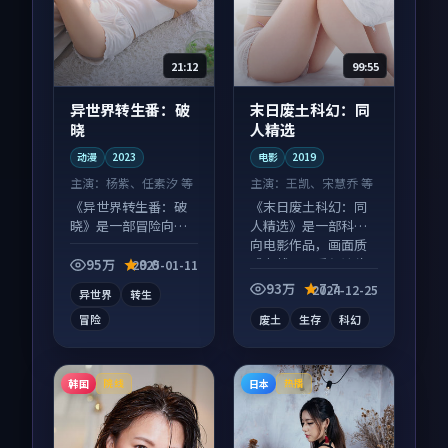
21:12
99:55
异世界转生番：破
末日废土科幻：同
晓
人精选
动漫
2023
电影
2019
主演：
杨紫、任素汐 等
主演：
王凯、宋慧乔 等
《异世界转生番：破
《末日废土科幻：同
晓》是一部冒险向动
人精选》是一部科幻
漫作品，类型元素齐
向电影作品，画面质
全，观感爽快不拖
感在线，配乐与镜头
95万
9.0
2025-01-11
沓。
配合度高。
93万
7.7
2024-12-25
异世界
转生
冒险
废土
生存
科幻
韩国
日本
院线
热播