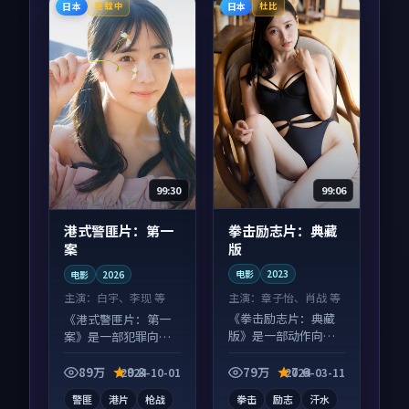
日本
日本
连载中
杜比
99:06
99:30
拳击励志片：典藏
港式警匪片：第一
版
案
电影
2023
电影
2026
主演：
章子怡、肖战 等
主演：
白宇、李现 等
《拳击励志片：典藏
《港式警匪片：第一
版》是一部动作向电
案》是一部犯罪向电
影作品，画面质感在
影作品，口碑持续发
线，配乐与镜头配合
酵，适合周末一口气
89万
9.8
79万
7.6
2024-10-01
2024-03-11
度高。
刷完。
警匪
港片
枪战
拳击
励志
汗水