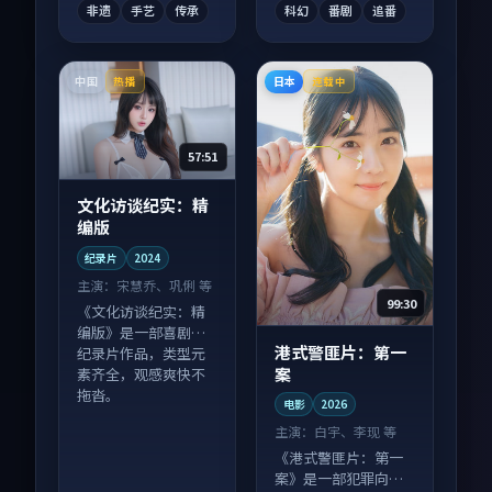
非遗
手艺
传承
科幻
番剧
追番
中国
日本
热播
连载中
57:51
文化访谈纪实：精
编版
纪录片
2024
主演：
宋慧乔、巩俐 等
99:30
《文化访谈纪实：精
编版》是一部喜剧向
港式警匪片：第一
纪录片作品，类型元
案
素齐全，观感爽快不
拖沓。
电影
2026
主演：
白宇、李现 等
《港式警匪片：第一
案》是一部犯罪向电