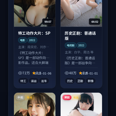
99:07
44:02
特工动作大片：SP
历史正剧：普通话
版
电影
2022
电视剧
2021
主演：
段奕宏、刘亦菲
等
主演：
白宇、周迅 等
《特工动作大片：
SP》是一部动作向电
《历史正剧：普通话
影作品，适合大屏端
版》是一部战争向电
观看，细节更丰富。
视剧作品，社区讨论
度高，适合配弹幕观
72万
7.3
48万
7.6
2025-01-06
2025-01-01
看。
特工
谍战
追车
历史
正剧
群像
中国
韩国
院线
杜比