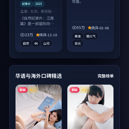
惊喜。
纪录片
2025
主演：
孔刘、新垣结衣
等
《自然纪录片：江南
篇》是一部冒险向纪
55万
9.7
2024-03-06
录片作品，人物关系
层层推进，尾声常有
23万
9.7
2024-12-10
美食
烟火气
情绪落点。
自然
4K
山河
舌尖
华语与海外口碑精选
完整榜单
韩国
韩国
高分
杜比