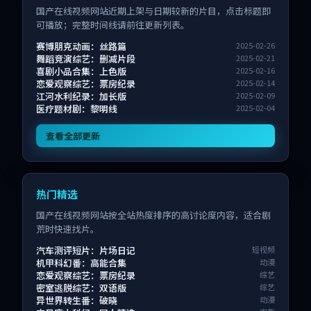
国产在线视频网站近期上架与日期较新的片目，点击标题即
可播放；完整时间线请前往更新列表。
赛博朋克动画：丝路篇
2025-02-26
舞蹈竞演综艺：删减片段
2025-02-21
喜剧小品合集：上色版
2025-02-16
恋爱观察综艺：票房纪录
2025-02-14
江河水利纪录：加长版
2025-02-09
医疗题材剧：黎明线
2025-02-04
查看全部更新
热门精选
国产在线视频网站按全站热度排序的高讨论度内容，适合剧
荒时快速找片。
汽车测评短片：片场日记
短视频
机甲科幻番：高能合集
动漫
恋爱观察综艺：票房纪录
综艺
密室逃脱综艺：双语版
综艺
异世界转生番：破晓
动漫