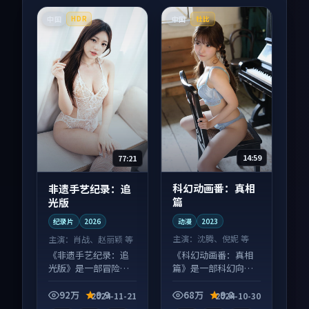
中国
中国
HDR
杜比
14:59
77:21
科幻动画番：真相
非遗手艺纪录：追
篇
光版
动漫
2023
纪录片
2026
主演：
沈腾、倪妮 等
主演：
肖战、赵丽颖 等
《科幻动画番：真相
《非遗手艺纪录：追
篇》是一部科幻向动
光版》是一部冒险向
漫作品，片尾彩蛋别
纪录片作品，口碑持
错过，字幕区常有惊
续发酵，适合周末一
92万
9.9
68万
9.8
2024-11-21
2024-10-30
喜。
口气刷完。