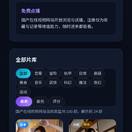
免费点播
国产在线视频网站开放浏览与试播，注册仅为收
藏与记录等增值能力，随时进来都能看。
全部片库
全部
恋爱
冒险
机甲
日常
悬疑
美食
音乐
武侠
科幻
魔法
奇幻
运动
最新
最热
评分
国产在线视频网站
当前类型共
100
部，展示前
24
部
日本
中国
杜比
院线