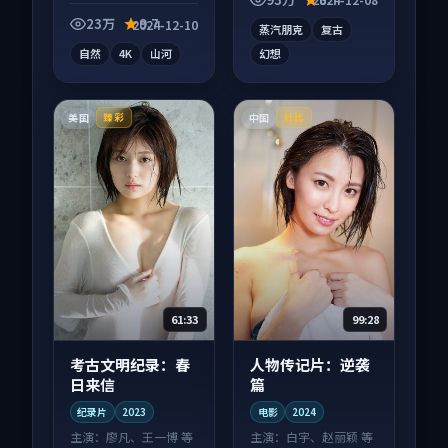
情绪落点。
观感爽快不拖沓。
23万
9.7
2024-12-10
蒸汽朋克
复古
自然
4K
山河
幻想
美国
中国
臻彩
杜比
61:33
99:28
考古文明纪录：春
人物传记片：逆袭
日来信
篇
纪录片
2023
电影
2024
主演：
廖凡、王一博 等
主演：
白宇、赵丽颖 等