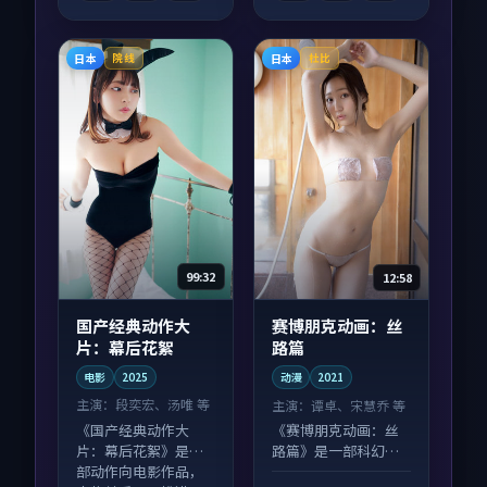
日本
日本
院线
杜比
99:32
12:58
国产经典动作大
赛博朋克动画：丝
片：幕后花絮
路篇
电影
2025
动漫
2021
主演：
段奕宏、汤唯 等
主演：
谭卓、宋慧乔 等
《国产经典动作大
《赛博朋克动画：丝
片：幕后花絮》是一
路篇》是一部科幻向
部动作向电影作品，
动漫作品，类型元素