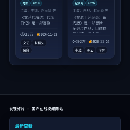
电影
2019
纪录片
2026
主演：
李现、赵丽颖 等
主演：
肖战、赵丽颖 等
《文艺片精选：片场
《非遗手艺纪录：追
日记》是一部喜剧向
光版》是一部冒险向
电影作品，多线叙事
纪录片作品，口碑持
并行，细节值得二刷
续发酵，适合周末一
23万
9.5
2024-11-23
回味。
口气刷完。
92万
9.9
2024-11-21
文艺
长镜头
留白
非遗
手艺
传承
发现好片 · 国产在线视频网站
最新更新