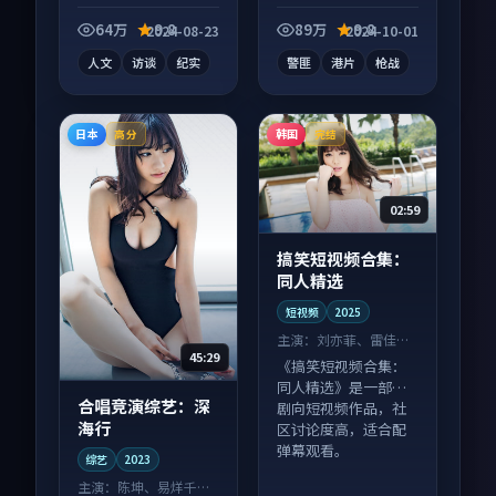
影作品，口碑持续发
酵，适合周末一口气
64万
9.8
89万
9.8
2024-08-23
2024-10-01
刷完。
人文
访谈
纪实
警匪
港片
枪战
日本
韩国
高分
完结
02:59
搞笑短视频合集：
同人精选
短视频
2025
主演：
刘亦菲、雷佳音
45:29
等
《搞笑短视频合集：
同人精选》是一部喜
合唱竞演综艺：深
剧向短视频作品，社
海行
区讨论度高，适合配
弹幕观看。
综艺
2023
主演：
陈坤、易烊千玺