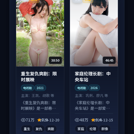
38:50
46:45
重生复仇爽剧：限
家庭伦理长剧：中
时展映
央车站
电视剧
2021
电视剧
2026
主演：
王凯、胡歌 等
主演：
巩俐、廖凡 等
《重生复仇爽剧：限
《家庭伦理长剧：中
时展映》是一部悬疑
央车站》是一部爱情
向电视剧作品，节奏
向电视剧作品，口碑
紧凑信息量大，适合
持续发酵，适合周末
71万
7.9
48万
9.4
2024-12-20
2024-12-15
沉浸式追看。
一口气刷完。
重生
复仇
爽剧
家庭
伦理
群像