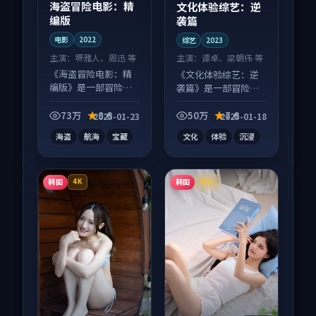
海盗冒险电影：精
文化体验综艺：逆
编版
袭篇
电影
2022
综艺
2023
主演：
堺雅人、周迅 等
主演：
谭卓、梁朝伟 等
《海盗冒险电影：精
《文化体验综艺：逆
编版》是一部冒险向
袭篇》是一部冒险向
电影作品，节奏紧凑
综艺作品，社区讨论
信息量大，适合沉浸
度高，适合配弹幕观
73万
8.6
50万
7.6
2025-01-23
2025-01-18
式追看。
看。
海盗
航海
宝藏
文化
体验
沉浸
韩国
韩国
4K
高分