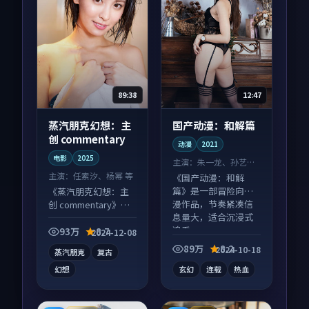
89:38
12:47
蒸汽朋克幻想：主
国产动漫：和解篇
创 commentary
动漫
2021
电影
2025
主演：
朱一龙、孙艺珍
等
主演：
任素汐、杨幂 等
《国产动漫：和解
篇》是一部冒险向动
《蒸汽朋克幻想：主
漫作品，节奏紧凑信
创 commentary》是
息量大，适合沉浸式
一部科幻向电影作
追看。
品，类型元素齐全，
93万
8.7
2024-12-08
观感爽快不拖沓。
89万
8.2
2024-10-18
蒸汽朋克
复古
幻想
玄幻
连载
热血