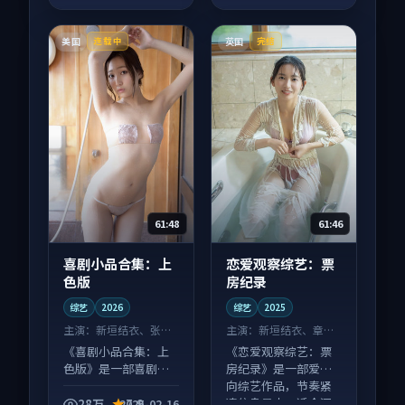
美国
英国
连载中
完结
61:48
61:46
喜剧小品合集：上
恋爱观察综艺：票
色版
房纪录
综艺
2026
综艺
2025
主演：
新垣结衣、张译
主演：
新垣结衣、章子
等
怡 等
《喜剧小品合集：上
《恋爱观察综艺：票
色版》是一部喜剧向
房纪录》是一部爱情
综艺作品，口碑持续
向综艺作品，节奏紧
发酵，适合周末一口
凑信息量大，适合沉
28万
7.9
2025-02-16