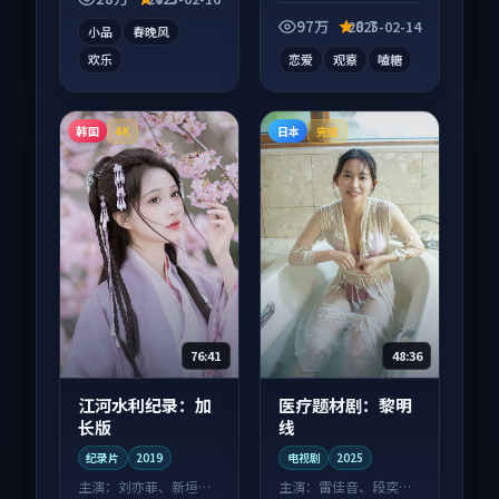
气刷完。
浸式追看。
97万
8.7
2025-02-14
小品
春晚风
欢乐
恋爱
观察
嗑糖
韩国
日本
4K
完结
76:41
48:36
江河水利纪录：加
医疗题材剧：黎明
长版
线
纪录片
2019
电视剧
2025
主演：
刘亦菲、新垣结
主演：
雷佳音、段奕宏