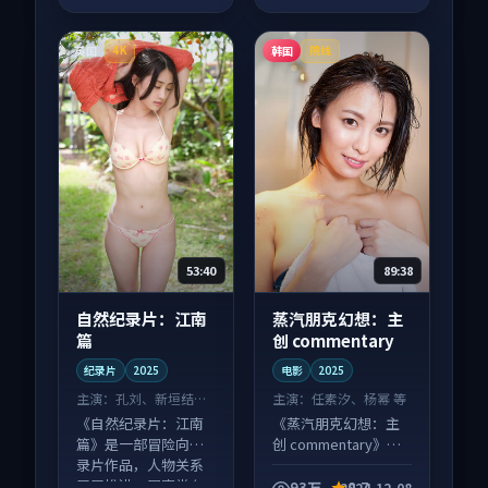
英国
韩国
4K
院线
53:40
89:38
自然纪录片：江南
蒸汽朋克幻想：主
篇
创 commentary
纪录片
2025
电影
2025
主演：
孔刘、新垣结衣
主演：
任素汐、杨幂 等
等
《自然纪录片：江南
《蒸汽朋克幻想：主
篇》是一部冒险向纪
创 commentary》是
录片作品，人物关系
一部科幻向电影作
层层推进，尾声常有
品，类型元素齐全，
93万
8.7
2024-12-08