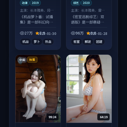
动漫
2019
综艺
2020
主演：
长泽雅美、段奕
主演：
长泽雅美、雷佳
宏 等
音 等
《机战萝卜番：试播
《密室逃脱综艺：双
集》是一部科幻向动
语版》是一部悬疑向
漫作品，节奏紧凑信
综艺作品，口碑持续
息量大，适合沉浸式
发酵，适合周末一口
27万
7.9
96万
9.0
2025-01-30
2025-01-28
追看。
气刷完。
机战
萝卜
热血
密室
解谜
团建
中国
中国
独播
4K
99:24
64:19