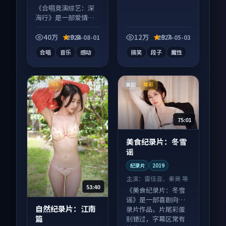
等
《合唱竞演综艺：深
海行》是一部爱情向
综艺作品，多线叙事
并行，细节值得二刷
40万
9.8
12万
9.7
2024-08-01
2024-05-03
回味。
合唱
音乐
感动
搞笑
段子
魔性
英国
美国
4K
臻彩
75:01
美食纪录片：冬雪
谣
纪录片
2019
主演：
雷佳音、秦昊 等
53:40
《美食纪录片：冬雪
谣》是一部喜剧向纪
自然纪录片：江南
录片作品，片尾彩蛋
篇
别错过，字幕区常有