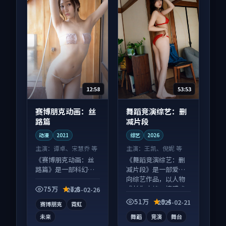
12:58
53:53
赛博朋克动画：丝
舞蹈竞演综艺：删
路篇
减片段
动漫
2021
综艺
2026
主演：
谭卓、宋慧乔 等
主演：
王凯、倪妮 等
《赛博朋克动画：丝
《舞蹈竞演综艺：删
路篇》是一部科幻向
减片段》是一部爱情
动漫作品，类型元素
向综艺作品，以人物
齐全，观感爽快不拖
成长为内核，情感戏
75万
7.8
2025-02-26
沓。
份扎实。
51万
9.4
2025-02-21
赛博朋克
霓虹
未来
舞蹈
竞演
舞台